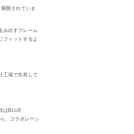
向け展開されていま
生み出すフレーム
にフィットするよ
社工場で生産して
はBLUE
プから、コラボレーシ