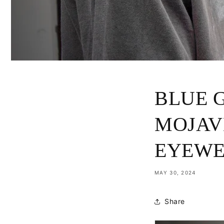
BLUE G
MOJA
EYEW
MAY 30, 2024
Share