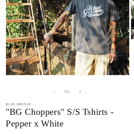
O
m
2
in
m
Open
media
1
in
of
1
/
5
modal
BLUE GROOVE
"BG Choppers" S/S Tshirts -
Pepper x White