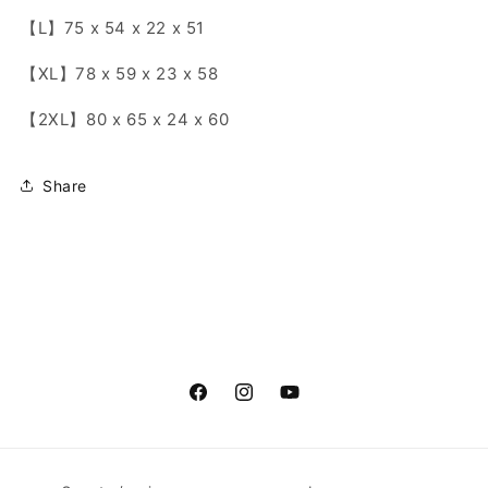
【L】75 x 54 x 22 x 51
【
XL
】
78 x 59 x 23 x 58
【2
XL
】
80 x 65 x 24 x 60
Share
Facebook
Instagram
YouTube