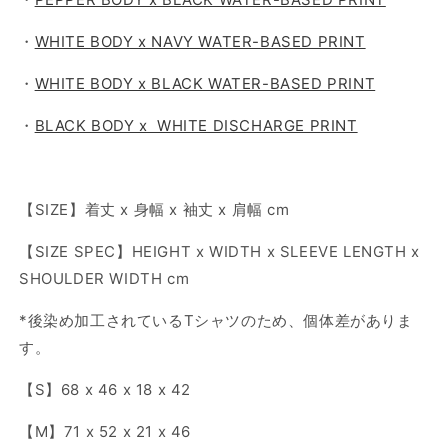
・
WHITE BODY x NAVY WATER-BASED PRINT
・
WHITE BODY x BLACK WATER-BASED PRINT
・
BLACK BODY x WHITE DISCHARGE PRINT
【SIZE】着丈 x 身幅 x 袖丈 x 肩幅 cm
【SIZE SPEC】HEIGHT x WIDTH x SLEEVE LENGTH x
SHOULDER WIDTH cm
*後染め加工されているTシャツのため、個体差がありま
す。
【S】68 x 46 x 18 x 42
【M】71 x 52 x 21 x 46