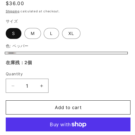
Regular
$36.00
price
Shipping
calculated at checkout.
サイズ
S
M
L
XL
色:
ペッパー
ペ
在庫残：2個
ッ
パ
Quantity
Quantity
ー
Decrease
Increase
quantity
quantity
for
for
&quot;BG
&quot;BG
Add to cart
Choppers&quot;
Choppers&quot;
S/S
S/S
Tshirts
Tshirts
-
-