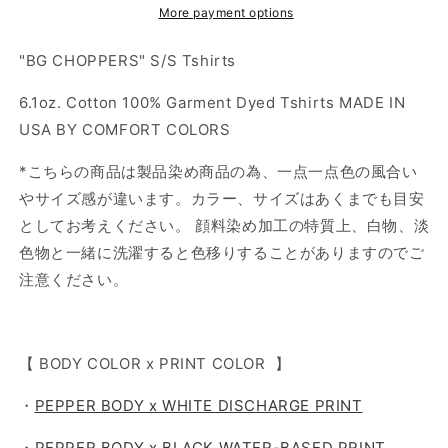
Pepper
Pepper
More payment options
x
x
White
White
"BG CHOPPERS" S/S Tshirts
6.1oz. Cotton 100% Garment Dyed Tshirts MADE IN
USA BY COMFORT COLORS
*こちらの商品は製品染め商品の為、一点一点色の風合い
やサイズ感が違います。カラー、サイズはあくまでも目安
としてお考えください。 顔料染め加工の特質上、白物、淡
色物と一緒に洗濯すると色移りすることがありますのでご
注意ください。
【 BODY COLOR x PRINT COLOR 】
・
PEPPER BODY x WHITE DISCHARGE PRINT
・
PEPPER BODY x BLACK WATER-BASED PRINT