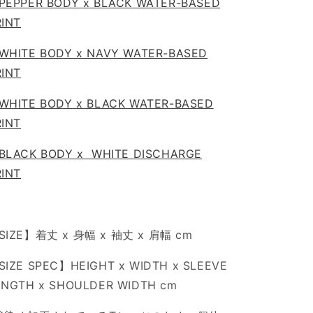
PEPPER BODY x BLACK WATER-BASED
RINT
WHITE BODY x NAVY WATER-BASED
RINT
WHITE BODY x BLACK WATER-BASED
RINT
BLACK BODY x WHITE DISCHARGE
RINT
SIZE】着丈 x 身幅 x 袖丈 x 肩幅 cm
SIZE SPEC】HEIGHT x WIDTH x SLEEVE
ENGTH x SHOULDER WIDTH cm