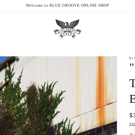
Welcome to BLUE GROOVE ONLINE SHOP
BL
T
R
$
p
Sh
サ