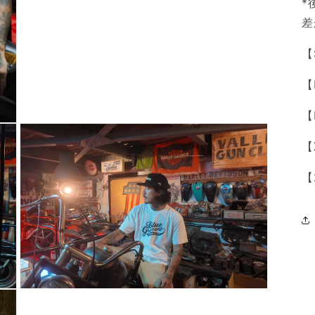
*
5
in
差
modal
【S
【M
【L
【
【
Open
media
7