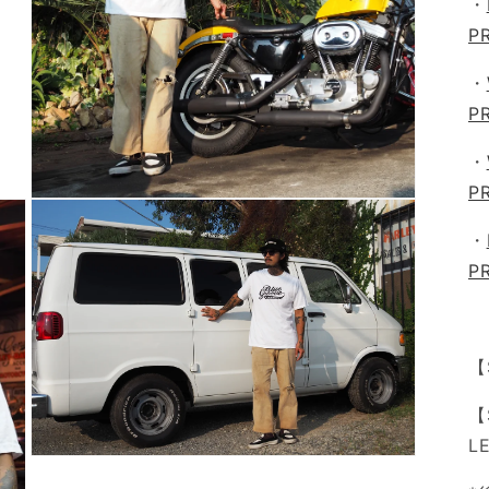
・
P
・
P
・
P
Open
media
3
・
in
P
modal
【
【
L
Open
media