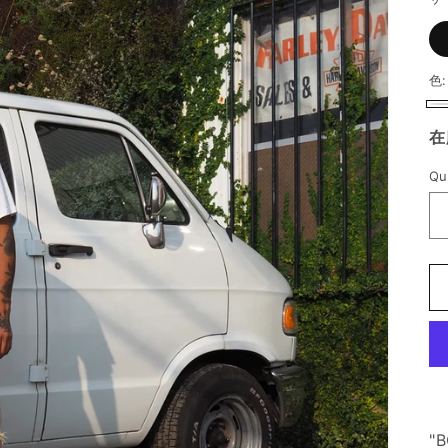
色
ホ
在
ワ
イ
Qu
Qu
ト
"B