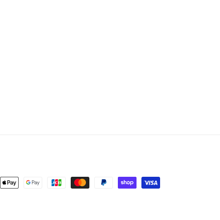
ent
ods