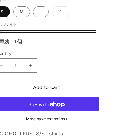
Variant
S
M
L
XL
sold
out
or
:
ホワイト
unavailable
庫残：1個
antity
antity
Decrease
Increase
quantity
quantity
for
for
&quot;BG
&quot;BG
Add to cart
Choppers&quot;
Choppers&quot;
S/S
S/S
Tshirts
Tshirts
-
-
White
White
More payment options
x
x
Black
Black
G CHOPPERS" S/S Tshirts