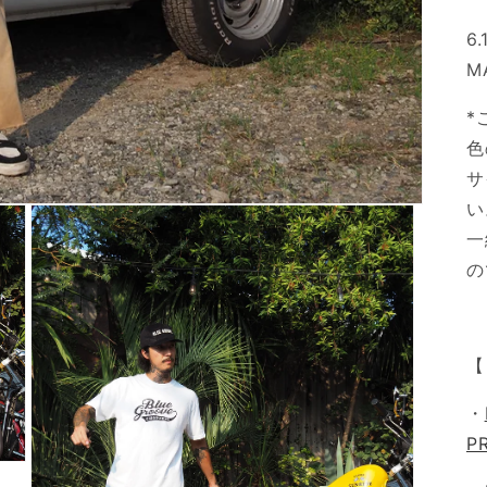
6.
M
*
色
サ
い
一
の
【
・
P