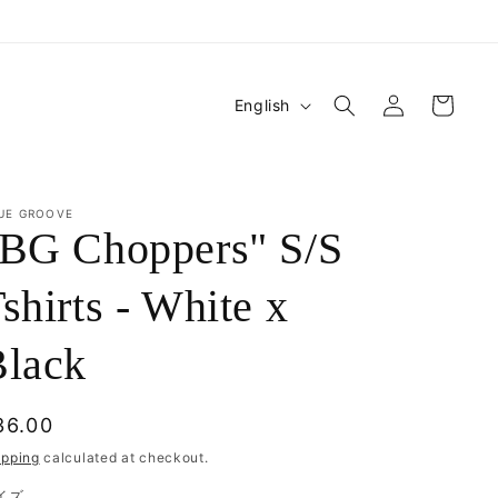
Log
L
Cart
English
in
a
n
g
UE GROOVE
u
"BG Choppers" S/S
a
shirts - White x
g
e
Black
egular
36.00
rice
ipping
calculated at checkout.
イズ