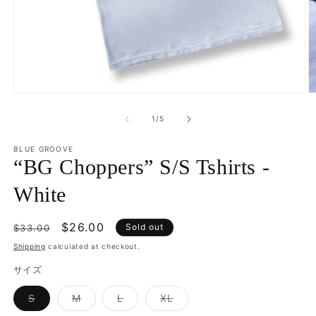
Open
O
media
m
1
2
of
1
/
5
in
in
modal
m
BLUE GROOVE
“BG Choppers” S/S Tshirts -
White
Regular
Sale
$26.00
Sold out
$33.00
price
price
Shipping
calculated at checkout.
サイズ
Variant
Variant
Variant
Variant
S
M
L
XL
sold
sold
sold
sold