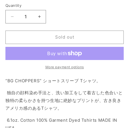
out
out
out
out
or
or
or
or
Quantity
Quantity
unavailable
unavailable
unavailable
unavailable
Decrease
Increase
quantity
quantity
for
for
“BG
“BG
Sold out
Choppers”
Choppers”
S/S
S/S
Tshirts
Tshirts
-
-
White
White
More payment options
“BG CHOPPERS” ショートスリーブ Tシャツ。
独自の顔料染め手法と、洗い加工をして着古した色合いと
独特の柔らかさを持つ生地に絶妙なプリントが、古き良き
アメリカ感のあるTシャツ。
6.1oz. Cotton 100% Garment Dyed Tshirts MADE IN
USA