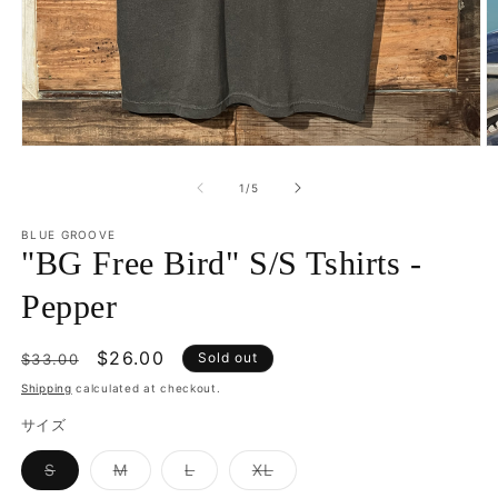
Open
O
media
m
1
2
of
1
/
5
in
in
modal
m
BLUE GROOVE
"BG Free Bird" S/S Tshirts -
Pepper
Regular
Sale
$26.00
Sold out
$33.00
price
price
Shipping
calculated at checkout.
サイズ
Variant
Variant
Variant
Variant
S
M
L
XL
sold
sold
sold
sold