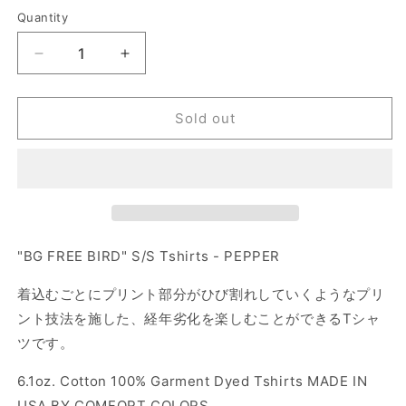
out
out
out
out
or
or
or
or
Quantity
Quantity
unavailable
unavailable
unavailable
unavailable
Decrease
Increase
quantity
quantity
for
for
&quot;BG
&quot;BG
Sold out
Free
Free
Bird&quot;
Bird&quot;
S/S
S/S
Tshirts
Tshirts
-
-
Pepper
Pepper
"BG FREE BIRD" S/S Tshirts - PEPPER
着込むごとにプリント部分がひび割れしていくようなプリ
ント技法を施した、
経年劣化を楽しむことができる
Tシャ
ツです。
6.1oz. Cotton 100% Garment Dyed Tshirts MADE IN
USA BY COMFORT COLORS