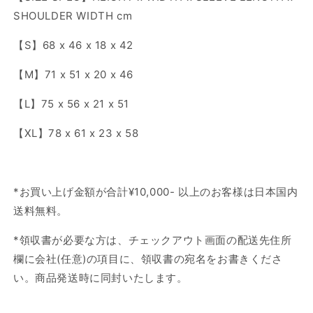
SHOULDER WIDTH cm
【S】68 x 46 x 18 x 42
【M】71 x 51 x 20 x 46
【L】75 x 56 x 21 x 51
【XL】78 x 61 x 23 x 58
*
お買い上げ金額が合計
¥10,000-
以上のお客様は日本国内
送料無料
。
*
領収書が必要な方は、チェックアウト画面の配送先住所
欄に会社
(
任意
)
の項目に、領収書の宛名をお書きくださ
い。商品発送時に同封いたします。