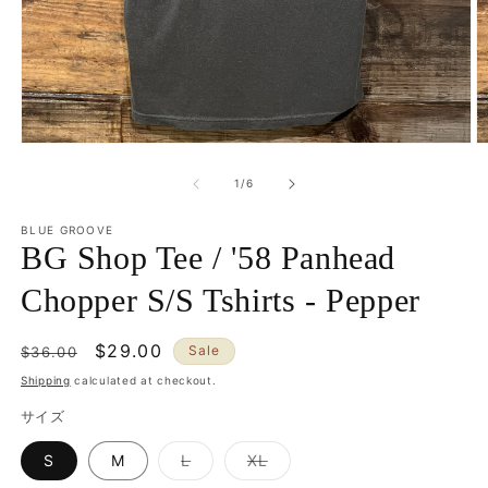
Open
O
media
m
1
2
of
1
/
6
in
in
modal
m
BLUE GROOVE
BG Shop Tee / '58 Panhead
Chopper S/S Tshirts - Pepper
Regular
Sale
$29.00
Sale
$36.00
price
price
Shipping
calculated at checkout.
サイズ
Variant
Variant
S
M
L
XL
sold
sold