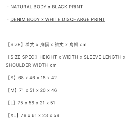
・
NATURAL BODY x BLACK PRINT
・
DENIM BODY x WHITE DISCHARGE PRINT
【SIZE】着丈 x 身幅 x 袖丈 x 肩幅 cm
【SIZE SPEC】HEIGHT x WIDTH x SLEEVE LENGTH x
SHOULDER WIDTH cm
【S】68 x 46 x 18 x 42
【M】71 x 51 x 20 x 46
【L】75 x 56 x 21 x 51
【XL】78 x 61 x 23 x 58