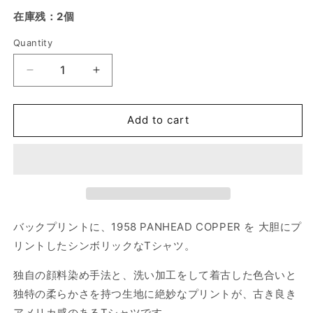
out
out
or
or
在庫残：2個
unavailable
unavailable
Quantity
Quantity
Decrease
Increase
quantity
quantity
for
for
BG
BG
Add to cart
Shop
Shop
Tee
Tee
/
/
&#39;58
&#39;58
Panhead
Panhead
Chopper
Chopper
S/S
S/S
バックプリントに、1958 PANHEAD COPPER を 大胆にプ
Tshirts
Tshirts
リントしたシンボリックなTシャツ。
-
-
Pepper
Pepper
独自の顔料染め手法と、洗い加工をして着古した色合いと
独特の柔らかさを持つ生地に絶妙なプリントが、古き良き
アメリカ感のあるTシャツです。