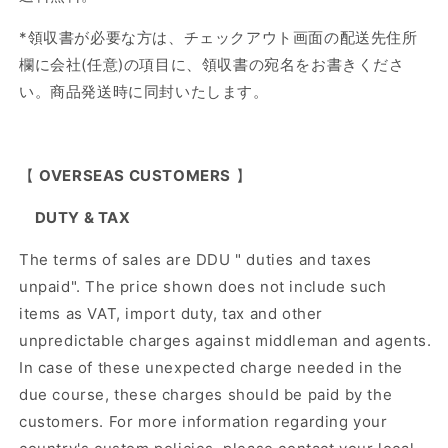
*
領収書が必要な方は、チェックアウト画面の配送先住所
欄に会社
(
任意
)
の項目に、領収書の宛名をお書きくださ
い。商品発送時に同封いたします。
【
OVERSEAS CUSTOMERS
】
DUTY & TAX
The terms of sales are DDU " duties and taxes
unpaid". The price shown does not include such
items as VAT, import duty, tax and other
unpredictable charges against middleman and agents.
In case of these unexpected charge needed in the
due course, these charges should be paid by the
customers. For more information regarding your