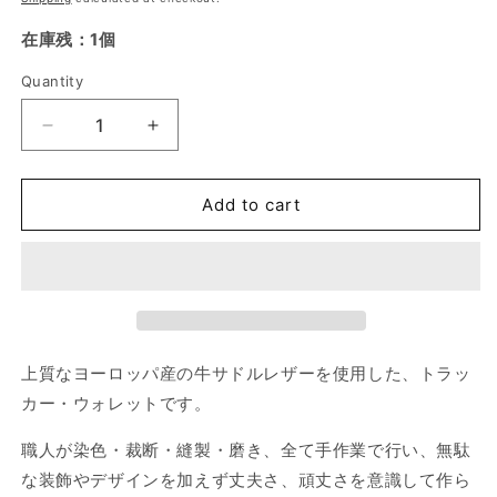
在庫残：1個
Quantity
Quantity
Decrease
Increase
quantity
quantity
for
for
Heavey
Heavey
Add to cart
Leather
Leather
Trucker
Trucker
Wallet
Wallet
上質なヨーロッパ産の牛サドルレザーを使用した、トラッ
カー・ウォレットです。
職人が染色・裁断・縫製・磨き、全て手作業で行い、
無駄
な装飾やデザインを加えず丈夫さ、頑丈さを意識して作ら