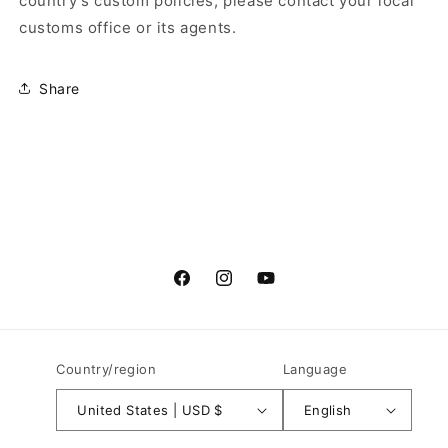
country's custom policies, please contact your local
customs office or its agents.
Share
Facebook
Instagram
YouTube
Country/region
Language
United States | USD $
English