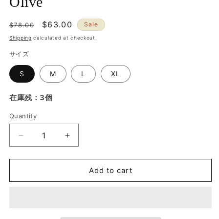
Olive
Regular
Sale
$63.00
Sale
$78.00
price
price
Shipping
calculated at checkout.
サイズ
S
M
L
XL
在庫残：3個
Quantity
Quantity
Decrease
Increase
quantity
quantity
for
for
&quot;BRING
&quot;BRING
Add to cart
&#39;EM
&#39;EM
BACK
BACK
TO
TO
LIFE&quot;
LIFE&quot;