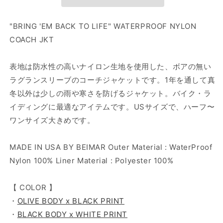
Waterproof
Waterproof
Nylon
Nylon
Coach
Coach
"BRING 'EM BACK TO LIFE" WATERPROOF NYLON
Jkt
Jkt
COACH JKT
-
-
Olive
Olive
表地は防水性の高いナイロン生地を使用した、ボアの無い
ラグランスリーブのコーチジャケットです。1年を通して真
冬以外は少しの雨や寒さを防げるジャケット。バイク・ラ
イディングに最適なアイテムです。USサイズで、ハーフ〜
ワンサイズ大きめです。
MADE IN USA BY BEIMAR Outer Material : WaterProof
Nylon 100% Liner Material : Polyester 100%
【 COLOR 】
・
OLIVE BODY x BLACK PRINT
・
BLACK BODY x WHITE PRINT