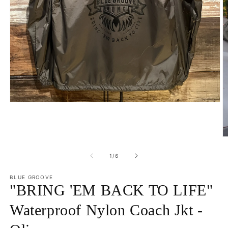
Open
media
1
in
modal
O
m
2
of
1
/
6
in
m
BLUE GROOVE
"BRING 'EM BACK TO LIFE"
Waterproof Nylon Coach Jkt -